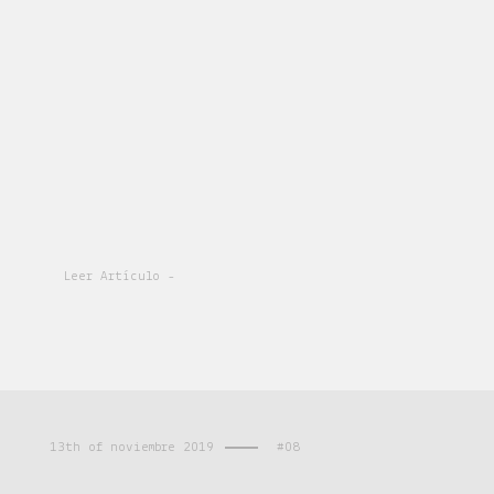
Leer Artículo -
13th of noviembre 2019
#08