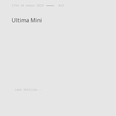
17th of enero 2019
#10
Ultima Mini
Leer Artículo -