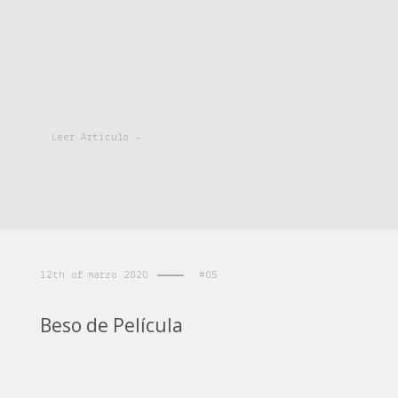
Leer Artículo -
12th of marzo 2020
#05
Beso de Película