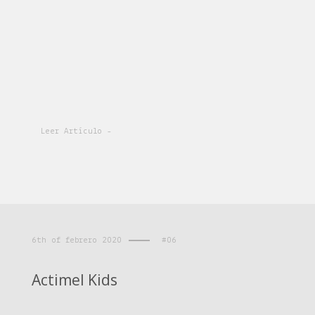
Leer Artículo -
6th of febrero 2020
#06
Actimel Kids