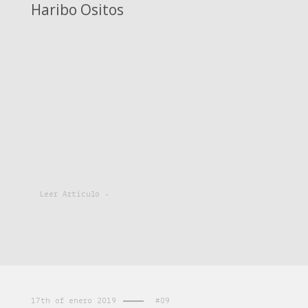
Haribo Ositos
Leer Artículo -
17th of enero 2019
#09