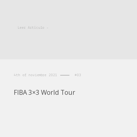
Leer Artículo -
4th of noviembre 2021
#03
FIBA 3×3 World Tour