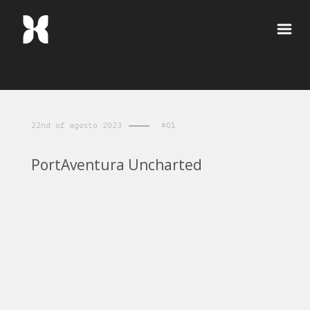
22nd of agosto 2023
#01
PortAventura Uncharted