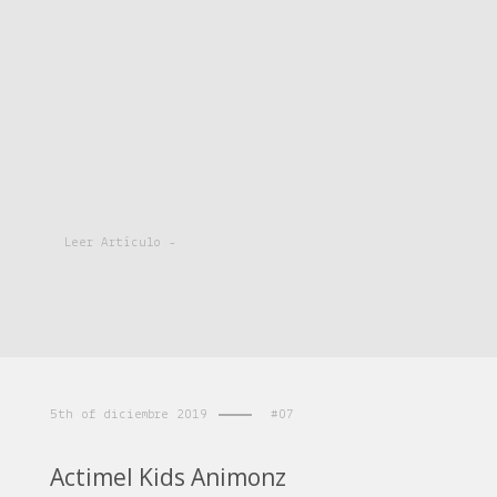
Leer Artículo -
5th of diciembre 2019
#07
Actimel Kids Animonz